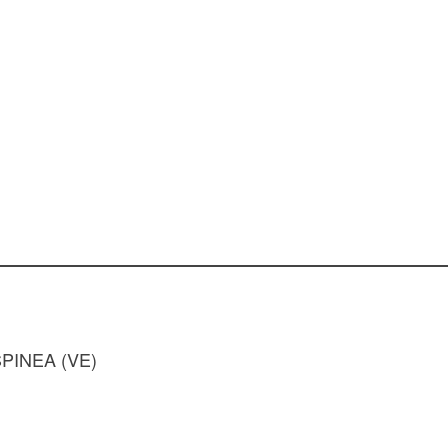
 SPINEA (VE)
t